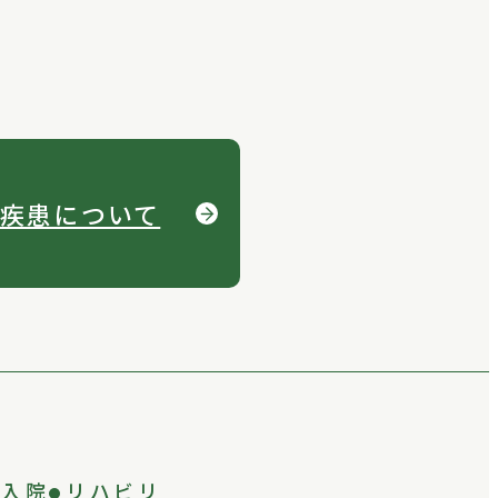
疾患について
入院
リハビリ