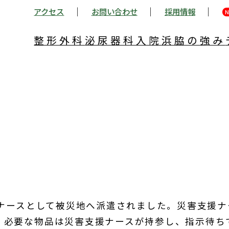
アクセス
お問い合わせ
採用情報
N
整形外科
泌尿器科
入院
浜脇の強み
援ナースとして被災地へ派遣されました。災害支援ナ
。必要な物品は災害支援ナースが持参し、指示待ち