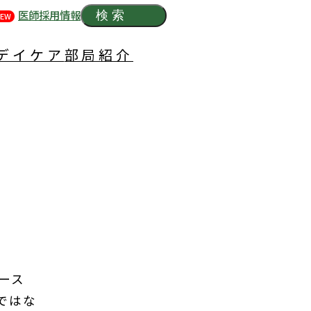
医師採用情報
検索
EW
デイケア
部局紹介
ース
ではな