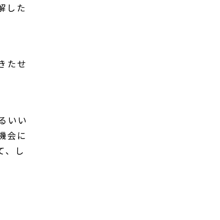
解した
きたせ
るいい
機会に
て、し