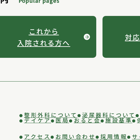
Popular pages
これから
対応
入院される方へ
整形外科について
泌尿器科について
デイケア
医局
おると会
施設基準
アクセス
お問い合わせ
採用情報
サ