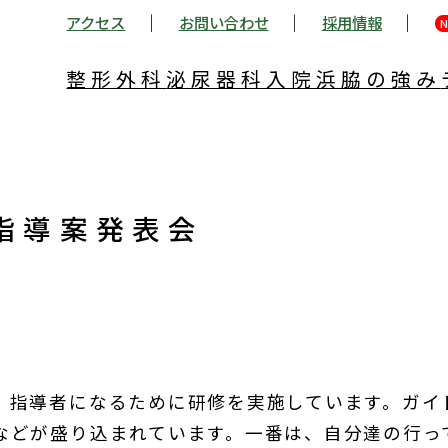
アクセス
お問い合わせ
採用情報
N
整形外科
泌尿器科
入院
浜脇の強み
指導案発表会
、指導者になるために研修を実施しています。ガイ
などが盛り込まれています。一番は、自分達の行っ