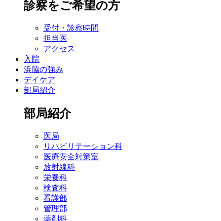
診察をご希望の方
受付・診察時間
担当医
アクセス
入院
浜脇の強み
デイケア
部局紹介
部局紹介
医局
リハビリテーション科
医療安全対策室
放射線科
栄養科
検査科
看護部
管理部
薬剤科