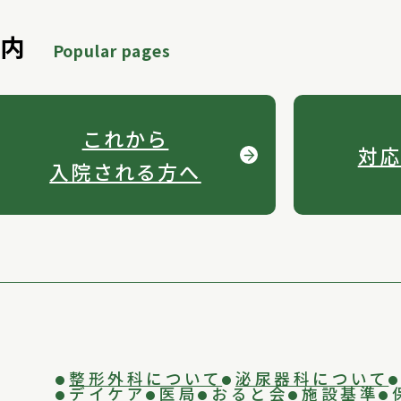
案内
Popular pages
これから
対応
入院される方へ
整形外科について
泌尿器科について
デイケア
医局
おると会
施設基準