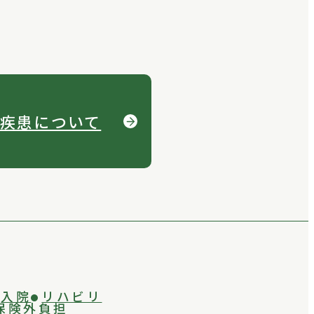
疾患について
入院
リハビリ
保険外負担