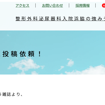
アクセス
お問い合わせ
採用情報
N
整形外科
泌尿器科
入院
浜脇の強み
誌投稿依頼！
う雑誌より、