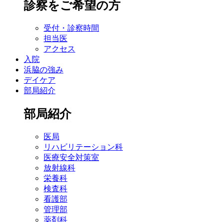
診察をご希望の方
受付・診察時間
担当医
アクセス
入院
浜脇の強み
デイケア
部局紹介
部局紹介
医局
リハビリテーション科
医療安全対策室
放射線科
栄養科
検査科
看護部
管理部
薬剤科