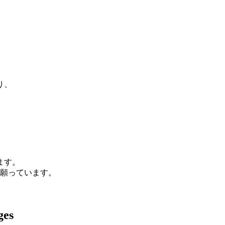
り、
ます。
う願っています。
ges