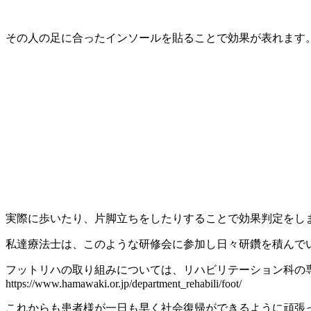
その人の足に合ったインソールを貼ることで効果が表れます
実際に歩いたり、片脚立ちをしたりすることで効果判定をし
私達療法士は、このような研修会に参加し日々研鑽を積んで
フットリハの取り組みについては、リハビリテーション科の
https://www.hamawaki.or.jp/department_rehabili/foot/
これからも患者様が一日も早く社会復帰ができるように頑張