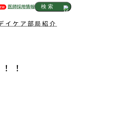
医師採用情報
検索
EW
デイケア
部局紹介
！！！