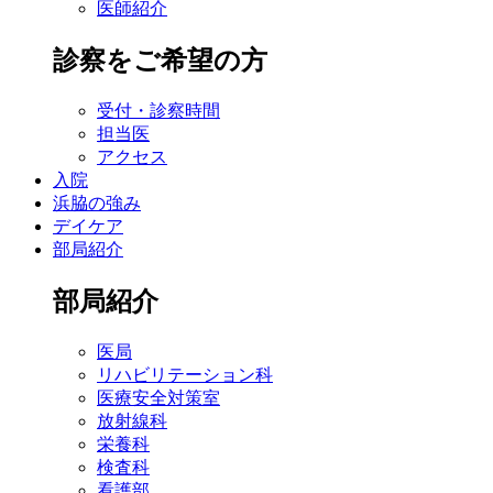
医師紹介
診察をご希望の方
受付・診察時間
担当医
アクセス
入院
浜脇の強み
デイケア
部局紹介
部局紹介
医局
リハビリテーション科
医療安全対策室
放射線科
栄養科
検査科
看護部