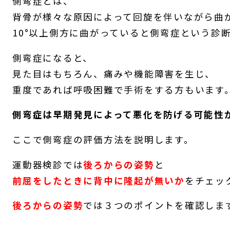
側弯症とは、
背骨が様々な原因によって回旋を伴いながら曲
10°以上側方に曲がっていると側弯症という診
側弯症になると、
見た目はもちろん、痛みや機能障害を生じ、
重度であれば呼吸困難で手術をする方もいます
側弯症は早期発見によって悪化を防げる可能性
ここで側弯症の評価方法を説明します。
運動器検診では
後ろからの姿勢
と
前屈をしたときに背中に隆起が無いか
をチェッ
後ろからの姿勢
では３つのポイントを確認しま