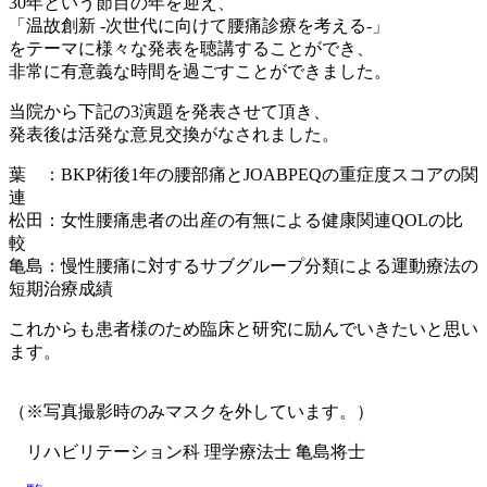
30年という節目の年を迎え、
「温故創新 -次世代に向けて腰痛診療を考える-」
をテーマに様々な発表を聴講することができ、
非常に有意義な時間を過ごすことができました。
当院から下記の3演題を発表させて頂き、
発表後は活発な意見交換がなされました。
葉 ：BKP術後1年の腰部痛とJOABPEQの重症度スコアの関
連
松田：女性腰痛患者の出産の有無による健康関連QOLの比
較
亀島：慢性腰痛に対するサブグループ分類による運動療法の
短期治療成績
これからも患者様のため臨床と研究に励んでいきたいと思い
ます。
（※写真撮影時のみマスクを外しています。）
リハビリテーション科 理学療法士 亀島将士